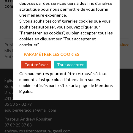
Africains, Gospel, chants de la Réforme, nouvelles
déposés par des services tiers à des fins d'analyse
compositions,
etc…
statistique pour nous permettre de vous fournir
une meilleure expérience.
Vous êtes toutes et tous les bienvenus !
Si vous souhaitez configurer les cookies que vous
souhaitez autoriser, vous pouvez cliquer sur
"Paramétrer les cookies", ou bien accepter tous les
cookies en cliquant sur "Tout accepter et
Vie de notre Église
continuer".
Publié le 9 novembre 2022
Mis à jour le 9 janvier 2026
PARAMÉTRER LES COOKIES
Auteur : AD
Tout refuser
Tout accepter
Ces paramètres pourront être retrouvés à tout
moment, ainsi que plus d'information sur les
Église Protestante Unie du
Présidente du Conseil
cookies utilisés par le site, sur la page de
Mentions
Bergeracois
Presbytéral
légales.
3 rue des Recollets
Jocelyne HAJDUK
24100 BERGERAC
jocelynehajduk@gmail.com
05 53 57 02 79
epu.bergeracois@gmail.com
Pasteur Andrew Rossiter
07 89 25 37 88
andrew.rossiter.pasteur@gmail.com