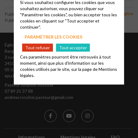
Si vous souhaitez configurer les cookies que vous
souhaitez autoriser, vous pouvez cliquer sur
Vie de l'eglise
Publié le 8 mars 2024
"Paramétrer les cookies", ou bien accepter tous les
Publié par le webmaster
cookies en cliquant sur "Tout accepter et
continuer".
PARAMÉTRER LES COOKIES
Église Protestante Unie du
Présidente du Conseil
Tout refuser
Tout accepter
Bergeracois
Presbytéral
Ces paramètres pourront être retrouvés à tout
3 rue des Recollets
Jocelyne HAJDUK
moment, ainsi que plus d'information sur les
24100 BERGERAC
jocelynehajduk@gmail.com
cookies utilisés par le site, sur la page de
Mentions
05 53 57 02 79
légales.
epu.bergeracois@gmail.com
Pasteur Andrew Rossiter
07 89 25 37 88
andrew.rossiter.pasteur@gmail.com
Informations
Mentions légales
FAQ