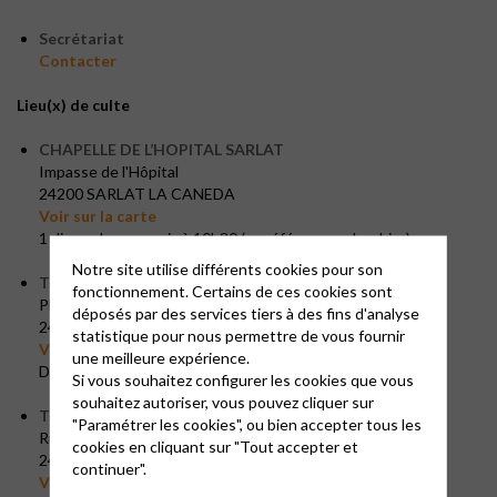
Secrétariat
Contacter
Lieu(x) de culte
CHAPELLE DE L’HOPITAL SARLAT
Impasse de l'Hôpital
24200 SARLAT LA CANEDA
Voir sur la carte
1 dimanche par mois à 10h30 (se référer au calendrier)
Notre site utilise différents cookies pour son
TEMPLE DE BERGERAC
fonctionnement. Certains de ces cookies sont
Place Cayla
déposés par des services tiers à des fins d'analyse
24100 BERGERAC
statistique pour nous permettre de vous fournir
Voir sur la carte
une meilleure expérience.
Dimanche à 10h30 (se référer au calendrier)
Si vous souhaitez configurer les cookies que vous
souhaitez autoriser, vous pouvez cliquer sur
TEMPLE D’EYMET
"Paramétrer les cookies", ou bien accepter tous les
Rue du temple
cookies en cliquant sur "Tout accepter et
24500 EYMET
continuer".
Voir sur la carte