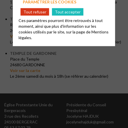
PARAMÉTRER LES COOKIES
1 dimanche 10h30 tous les 2/3 mois, en collaboration avec la
Chaplaincy of Aquitaine (voir calend.)
Tout refuser
Tout accepter
TEMPLE DE LA FORCE
Ces paramètres pourront être retrouvés à tout
Rue du Temple
moment, ainsi que plus d'information sur les
24130 LA FORCE
cookies utilisés par le site, sur la page de
Mentions
Voir sur la carte
légales.
Les 1er et 3ème samedi du mois à 18h(se référer au calendrier)
TEMPLE DE GARDONNE
Place du Temple
24680 GARDONNE
Voir sur la carte
Le 2ème samedi du mois à 18h (se référer au calendrier)
Église Protestante Unie du
Présidente du Conseil
Bergeracois
Presbytéral
3 rue des Recollets
Jocelyne HAJDUK
24100 BERGERAC
jocelynehajduk@gmail.com
05 53 57 02 79