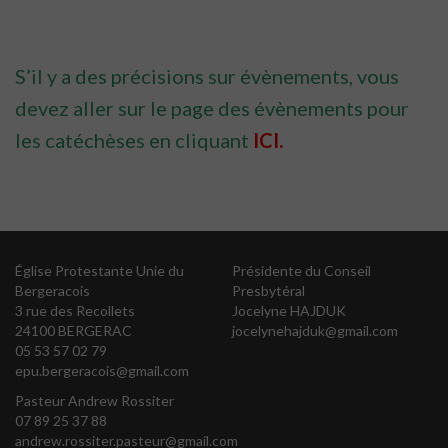
S’il y a des précisions sur évènements, vous
devez aller sur le page des évènements pour
les catéchèses en cliquant
ICI.
Église Protestante Unie du
Présidente du Conseil
Bergeracois
Presbytéral
3 rue des Recollets
Jocelyne HAJDUK
24100 BERGERAC
jocelynehajduk@gmail.com
05 53 57 02 79
epu.bergeracois@gmail.com
Pasteur Andrew Rossiter
07 89 25 37 88
andrew.rossiter.pasteur@gmail.com