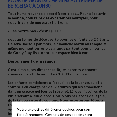
POUR DE GRANDS CHEMINS
AU TEMPLE DE
BERGERAC À
10H30
Tout humain avance d’abord à petit pas… Pour découvrir
le monde, pour faire des expériences multiples, pour
s’ouvrir vers de nouveaux horizons.
« Les petits pas » c’est QUOI ?
c’est un temps de découverte pour les enfants de 2 à 5 ans.
Ce sera une fois par mois, le dimanche matin au temple. Au
même moment où les plus grands partent pour un temps
de Godly Play, ils auront leur espace bien à eux.
Déroulement de la séance :
C’est simple, ces dimanches-là, les parents viennent
comme d’habitude au culte à 10h30 au temple.
Les enfants participent à l’accueil et la louange, puis ils
sont pris en charge par deux adultes qui les emmènent
dans un espace qui leur est réservé. Là, d
es histoires de la
Bible seront à leur disposition. Nous parlerons de la joie,
de la tristesse ou du courage. Nous écouterons Jésus à
travers une parole ou une rencontre ; on pourra
Notre site utilise différents cookies pour son
approfondir à travers des comptines, des images, des
jeux…
fonctionnement. Certains de ces cookies sont