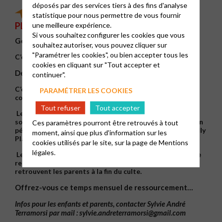
déposés par des services tiers à des fins d'analyse
POUR LES 6-10 ANS :
SÉANCE DE
GODLY
statistique pour nous permettre de vous fournir
une meilleure expérience.
PLAY
AU TEMPLE DE BERGERAC À
10H30
Si vous souhaitez configurer les cookies que vous
Godly Play c’est QUOI ?
souhaitez autoriser, vous pouvez cliquer sur
"Paramétrer les cookies", ou bien accepter tous les
C’est une catéchèse qui donne la parole aux enfants.
cookies en cliquant sur "Tout accepter et
Déroulement de la séance :
continuer".
C’est simple, ces dimanches-là, les parents viennent
PARAMÉTRER LES COOKIES
comme d’habitude au culte à 10h30 au temple.
Tout refuser
Tout accepter
Les enfants participent à l’accueil et la louange, puis ils
sont pris en charge par deux adultes qui les emmènent en
Ces paramètres pourront être retrouvés à tout
pédibus dans une salle dédiée pour vivre une séance Godly
moment, ainsi que plus d'information sur les
Play.
cookies utilisés par le site, sur la page de
Mentions
légales.
Le temps de la petite marche est aussi un beau temps de
rencontre et de discussion avec les enfants. Les enfants
retrouvent les parents à la fin du culte.
Offrez-vous ce temps mensuel de ressourcement…
Infos pour les enfants et parents, contacter Sylvie André
Terramorsi par mail :
sylvie.andreterramorsi@gmail.com