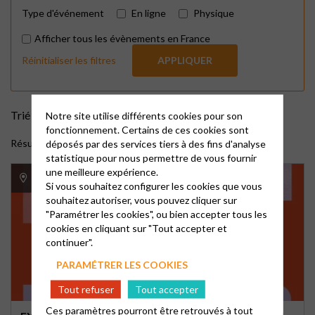
Type d'événement
En ligne
Physique
Afficher tous les évènements en France
Réinitialiser les filtres
APPLIQUER
Trié par :
Notre site utilise différents cookies pour son
fonctionnement. Certains de ces cookies sont
Résultats de la recherche
déposés par des services tiers à des fins d'analyse
statistique pour nous permettre de vous fournir
une meilleure expérience.
17 rue du Pasteur Alard 24130 La Force
Si vous souhaitez configurer les cookies que vous
souhaitez autoriser, vous pouvez cliquer sur
"Paramétrer les cookies", ou bien accepter tous les
cookies en cliquant sur "Tout accepter et
continuer".
PARAMÉTRER LES COOKIES
Tout refuser
Tout accepter
Ces paramètres pourront être retrouvés à tout